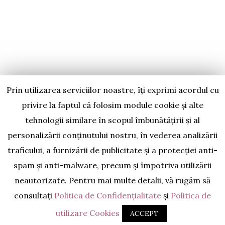
INFORMATII:
POLITICA DE CONFIDENTIALITATE
POLITICA DE UTILIZARE COOKIES
Prin utilizarea serviciilor noastre, îți exprimi acordul cu
CONTACT
privire la faptul că folosim module cookie și alte
CONTACT:
tehnologii similare în scopul îmbunătățirii și al
personalizării conținutului nostru, în vederea analizării
contact@cumsafacieconomii.ro
traficului, a furnizării de publicitate și a protecției anti-
spam și anti-malware, precum și împotriva utilizării
Copyright © CUM SA FACI
Designed & Developed by
neautorizate. Pentru mai multe detalii, vă rugăm să
consultați
Politica de Confidențialitate
și
Politica de
ECONOMII | TOATE
WEDEV IT
utilizare Cookies
ACCEPT
DREPTURILE REZERVATE